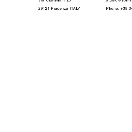
Via Castello n°20
studio@soniap
29121 Piacenza ITALY
Phone: +39 3