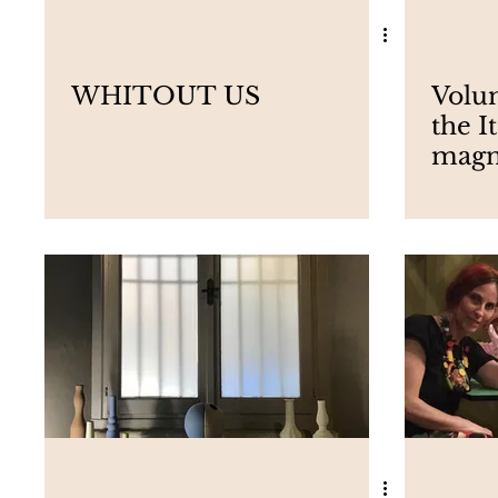
WHITOUT US
Volu
the I
magn
betw
class
cont