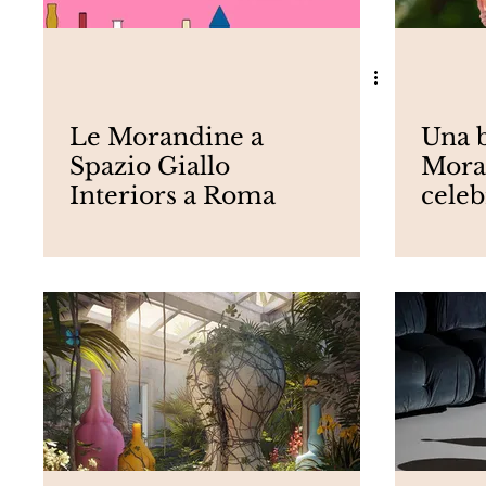
Le Morandine a
Una b
Spazio Giallo
Mora
Interiors a Roma
celeb
prem
2022